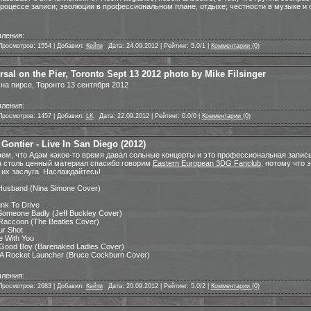
процессе записи; эволюции в профессиональном плане; отдыхе; честности в музыке и 
ления:
Просмотров: 1554 | Добавил:
Кейти
|
Дата: 24.09.2012 | Рейтинг: 5.0/1 |
Комментарии (0)
sal on the Pier, Toronto Sept 13 2012 photo by Mike Filsinger
на пирсе, Торонто 13 сентября 2012
ления:
Просмотров: 1457 | Добавил:
LK
|
Дата: 22.09.2012 | Рейтинг: 0.0/0 |
Комментарии (0)
ontier - Live In San Diego (2012)
ем, что Адам какое-то время давал сольные концерты и это профессиональная запись
 столь ценный материал спасибо говорим
Eastern European 3DG Fanclub
, потому что 
их заслуга. Наслаждайтесь!
Husband (Nina Simone Cover)
nk To Drive
 Someone Badly (Jeff Buckley Cover)
Raccoon (The Beatles Cover)
ur Shot
e With You
 Good Boy (Barenaked Ladies Cover)
d A Rocket Launcher (Bruce Cockburn Cover)
ления:
Просмотров: 2683 | Добавил:
Кейти
|
Дата: 20.09.2012 | Рейтинг: 5.0/2 |
Комментарии (0)