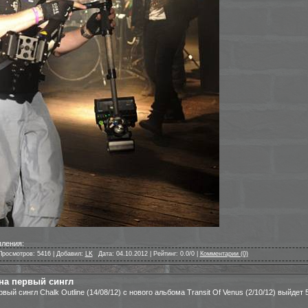
ления:
Просмотров: 5416 | Добавил:
LK
|
Дата: 04.10.2012 | Рейтинг: 0.0/0 |
Комментарии (0)
на первый сингл
рвый сингл Chalk Outline (14/08/12) с нового альбома Transit Of Venus (2/10/12) выйдет 