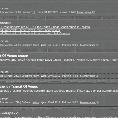
ления:
Просмотров: 1668 | Добавил:
LK
|
Дата: 04.10.2012 | Рейтинг: 0.0/0 |
Комментарии (0)
mances
Grace perform live at 102.1 the Edge's Sugar Beach studio in Toronto.
ted Guest with Three Days Grace - Anonymous
ted Guest with Three Days Grace - Time That Remains
ления:
Просмотров: 4399 | Добавил:
Кейти
|
Дата: 03.10.2012 | Рейтинг: 0.0/0 |
Комментарии (2)
it Of Venus слили
прослушать новый альбом Three Days Grace - Transit Of Venus вы можете
здесь.
Прият
ления:
Просмотров: 2431 | Добавил:
Кейти
|
Дата: 29.09.2012 | Рейтинг: 4.8/6 |
Комментарии (2)
ки от Transit Of Venus
явились отрывки песен из предстоящего альбома группы. Послушать их вы можете
здес
ления:
Просмотров: 1729 | Добавил:
Кейти
|
Дата: 25.09.2012 | Рейтинг: 5.0/1 |
Комментарии (3)
 интервью!
азывает о впечатлениях от Rock Allegiance; новом альбоме; о том, что группа собирае