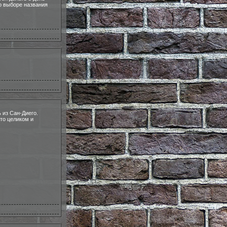
о выборе названия
 из Сан-Диего.
это целиком и