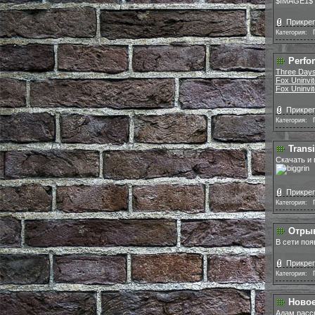
$IMAGE1$
Прикреп
Категория:
|
Perfo
Three Days 
Fox Uninvi
Fox Uninvi
Прикреп
Категория:
|
Trans
Скачать и 
Прикреп
Категория:
|
Отрыв
В сети по
Прикреп
Категория:
|
Новое
Адам расск