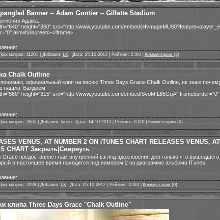
pangled Banner -- Adam Gontier -- Gillette Stadium
полнении Адама.
dth="640" height="360" src="http://www.youtube.com/embed/jHvmugeMU90?feature=player
="0" allowfullscreen></iframe>
ления:
Просмотров: 11201 | Добавил:
LK
|
Дата: 25.10.2012 | Рейтинг: 0.0/0 |
Комментарии (2)
на Chalk Outline
понимаю, официальный клип на песню Three Days Grace-Chalk Outline, не знаю почем
е нашла. Балдеем:
dth="560" height="315" src="http://www.youtube.com/embed/SvoMIL85GqA" frameborder="0" a
ления:
Просмотров: 2665 | Добавил:
lutien
|
Дата: 14.10.2012 | Рейтинг: 0.0/0 |
Комментарии (0)
ASES VENUS, AT NUMBER 2 ON iTUNES CHART RELEASES VENUS, AT
S CHART Закрыть|Свернуть
 Grace предоставляет нам внутренний взгляд вдохновения для только что вышедшего 
орый в настоящее время находится под номером 2 на диаграмме альбома ITunes.
ления:
Просмотров: 2028 | Добавил:
LK
|
Дата: 05.10.2012 | Рейтинг: 0.0/0 |
Комментарии (0)
и клипа Three Days Grace "Chalk Outline"