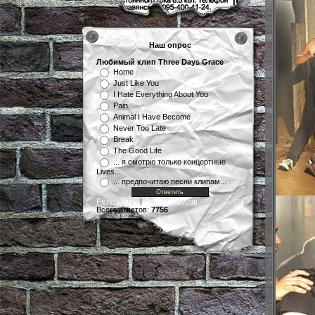
Наш опрос
Любимый клип Three Days Grace
Home
Just Like You
I Hate Everything About You
Pain
Animal I Have Become
Never Too Late
Break
The Good Life
... я смотрю только концертные
Lives...
... предпочитаю песни клипам...
Результаты
|
Архив опросов
Всего ответов:
7756