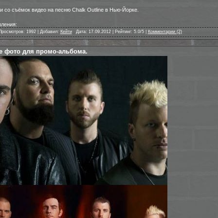
 со съёмок видео на песню Chalk Outline в Нью-Йорке.
ления:
Просмотров: 1992 | Добавил:
Кейти
|
Дата: 17.09.2012 | Рейтинг: 5.0/5 |
Комментарии (2)
 фото для промо-альбома.