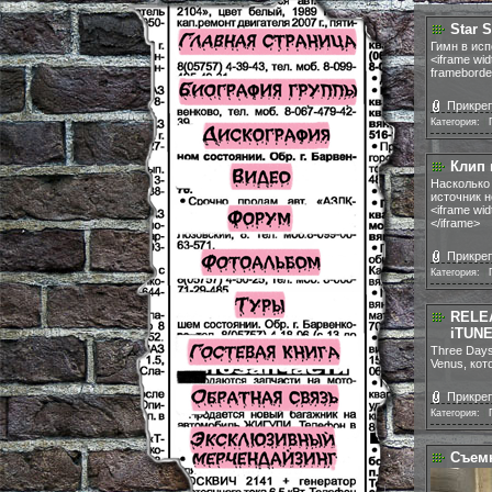
Star S
Гимн в ис
<iframe wi
frameborder
Прикреп
Категория:
|
Клип 
Насколько 
источник н
<iframe wi
</iframe>
Прикреп
Категория:
|
RELE
iTUNE
Three Days
Venus, кот
Прикреп
Категория:
|
Съемк