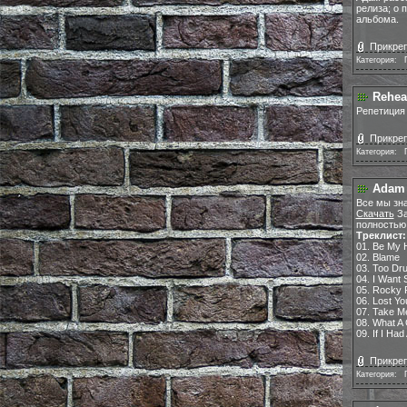
релиза; о 
альбома.
Прикреп
Категория:
|
Rehear
Репетиция 
Прикреп
Категория:
|
Adam G
Все мы зна
Скачать
За
полностью 
Треклист:
01. Be My 
02. Blame
03. Too Dru
04. I Want
05. Rocky 
06. Lost Yo
07. Take M
08. What A
09. If I Ha
Прикреп
Категория:
|