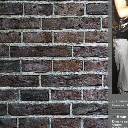
Прикреп
Категория:
|
Клип 
Клип на пе
завтра!