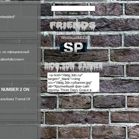
_embedded"
у, но официальный
llowfullscreen>
 NUMBER 2 ON
альбома Transit Of